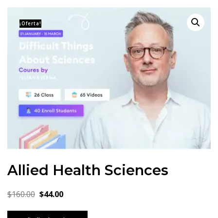
¡Oferta!
Allied Health Sciences
El
El
$
160.00
$
44.00
precio
precio
Allied