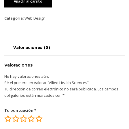
original
actual
Añadir al carrito
Health
era:
es:
Sciences
$160.00.
$44.00.
cantidad
Categoría:
Web Design
Valoraciones (0)
Valoraciones
No hay valoraciones aún.
Sé el primero en valorar “Allied Health Sciences”
Tu dirección de correo electrónico no será publicada.
Los campos
obligatorios están marcados con
*
Tu puntuación
*