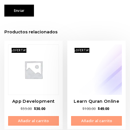
Productos relacionados
¡OFERTA!
¡OFERTA!
App Development
Learn Quran Online
El
El
El
El
$
59.00
$
30.00
$
100.00
$
49.00
precio
precio
precio
precio
Añadir al carrito
Añadir al carrito
original
actual
original
actual
era:
es:
era:
es: