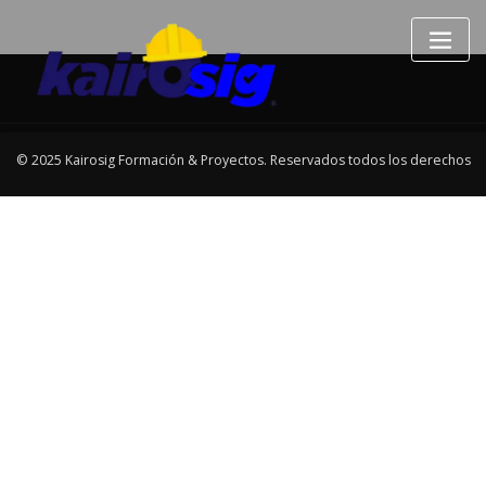
© 2025 Kairosig Formación & Proyectos. Reservados todos los derechos