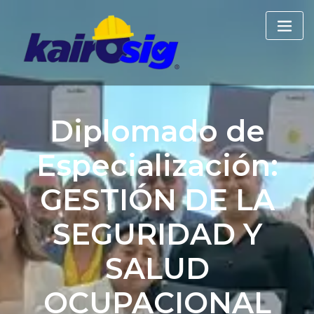
Skip
to
content
Diplomado de
Especialización:
GESTIÓN DE LA
SEGURIDAD Y
SALUD
OCUPACIONAL