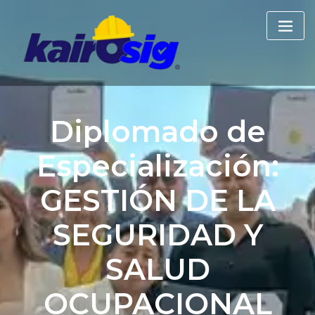
Skip
to
content
Diplomado de
Especialización:
GESTIÓN DE LA
SEGURIDAD Y
SALUD
OCUPACIONAL