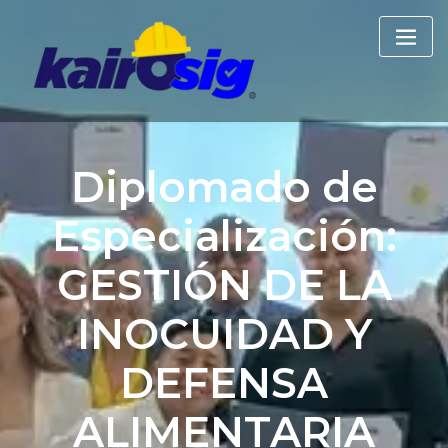
Skip
to
content
Diplomado de
Especialización:
GESTIÓN DE LA
INOCUIDAD Y
DEFENSA
ALIMENTARIA