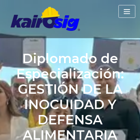
Skip
to
content
Diplomado de
Especialización:
GESTIÓN DE LA
INOCUIDAD Y
DEFENSA
ALIMENTARIA