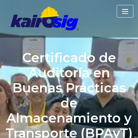
Certificado de
Auditoría en
Buenas Prácticas
de
Almacenamiento y
Transporte (BPAyT)